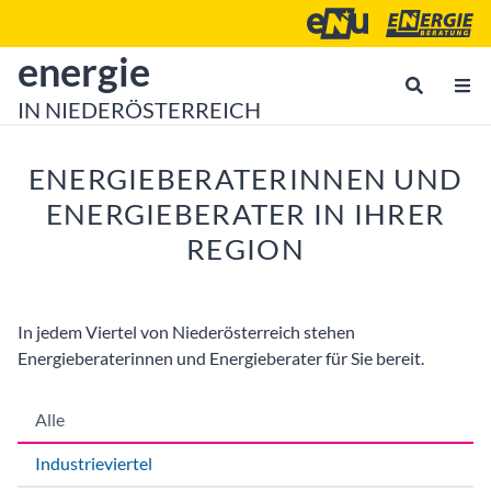
Zum Inhalt
Zum Hauptmenü
Energie- und Umweltagen
Energieberatu
zur Startseite von
energie
IN NIEDERÖSTERREICH
ENERGIEBERATERINNEN UND
ENERGIEBERATER IN IHRER
REGION
In jedem Viertel von Niederösterreich stehen
Energieberaterinnen und Energieberater für Sie bereit.
Alle
Industrieviertel