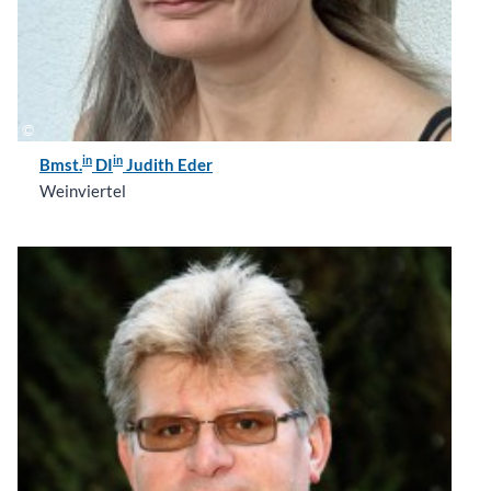
in
in
Bmst.
DI
Judith Eder
Weinviertel