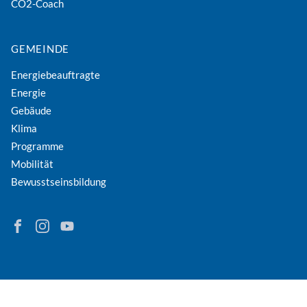
CO2-Coach
GEMEINDE
Energiebeauftragte
Energie
Gebäude
Klima
Programme
Mobilität
Bewusstseinsbildung
Finden Sie Energie in Niederösterreich auf Facebook
Folgen Sie Energie in Niederösterreich auf Instagram
Besuchen Sie den YouTube-Kanal der eNu