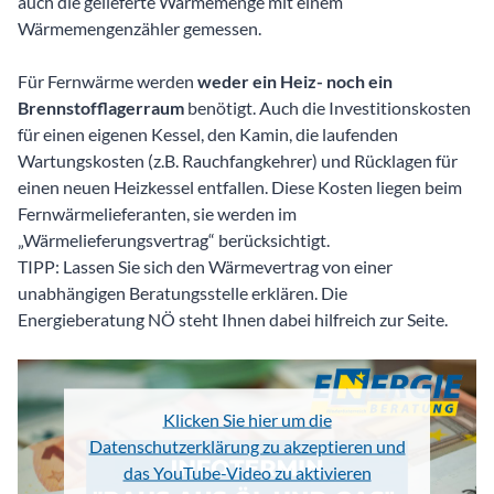
auch die gelieferte Wärmemenge mit einem
Wärmemengenzähler gemessen.
Für Fernwärme werden
weder ein Heiz- noch ein
Brennstofflagerraum
benötigt. Auch die Investitionskosten
für einen eigenen Kessel, den Kamin, die laufenden
Wartungskosten (z.B. Rauchfangkehrer) und Rücklagen für
einen neuen Heizkessel entfallen. Diese Kosten liegen beim
Fernwärmelieferanten, sie werden im
„Wärmelieferungsvertrag“ berücksichtigt.
TIPP: Lassen Sie sich den Wärmevertrag von einer
unabhängigen Beratungsstelle erklären. Die
Energieberatung NÖ steht Ihnen dabei hilfreich zur Seite.
Klicken Sie hier um die
Datenschutzerklärung zu akzeptieren und
das YouTube-Video zu aktivieren