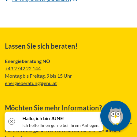
Lassen Sie sich beraten!
Energieberatung NÖ
+43 2742 22 144
Montag bis Freitag, 9 bis 15 Uhr
energieberatung@enu.at
Möchten Sie mehr Information?
Hallo, ich bin JUNE!
✕
Aktuelle Informationen, Tipps und Veranstaltungshinweise –
Ich helfe Ihnen gerne bei Ihrem Anliegen.
mit dem
Energie in NÖ-Newsletter
bleiben Sie auf dem