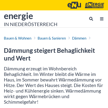
Zum Inhalt
Zum Hauptmenü
Energie- und Umweltagen
Energieberatu
zur Startseite von
energie
IN NIEDERÖSTERREICH
Bauen & Wohnen
Bauen & Sanieren
Dämmen
Dämmung steigert Behaglichkeit
und Wert
Dämmung erzeugt im Wohnbereich
Behaglichkeit. Im Winter bleibt die Wärme im
Haus, im Sommer bewahrt Wärmedämmung vor
Hitze. Der Wert des Hauses steigt. Die Kosten für
Heiz- und Kühlenergie sinken. Wärmedämmung
wirkt gegen Wärmebrücken und
Schimmelgefahr!