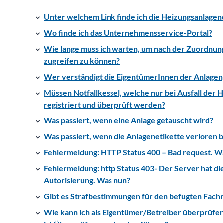
Unter welchem Link finde ich die Heizungsanlage
Wo finde ich das Unternehmensservice-Portal?
Wie lange muss ich warten, um nach der Zuordnun
zugreifen zu können?
Wer verständigt die EigentümerInnen der Anlagen, d
Müssen Notfallkessel, welche nur bei Ausfall der
registriert und überprüft werden?
Was passiert, wenn eine Anlage getauscht wird?
Was passiert, wenn die Anlagenetikette verloren b
Fehlermeldung: HTTP Status 400 – Bad request. Wa
Fehlermeldung: http Status 403- Der Server hat di
Autorisierung. Was nun?
Gibt es Strafbestimmungen für den befugten Fachm
Wie kann ich als Eigentümer/Betreiber überprüfen
ist Überprüfungen durchzuführen?