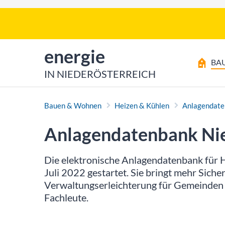
Zum Inhalt
Zum Hauptmenü
zur Startseite von
energie
BA
IN NIEDERÖSTERREICH
Bauen & Wohnen
Heizen & Kühlen
Anlagendat
Anlagendatenbank Nie
Die elektronische Anlagendatenbank für 
Juli 2022 gestartet. Sie bringt mehr Sich
Verwaltungserleichterung für Gemeinden 
Fachleute.