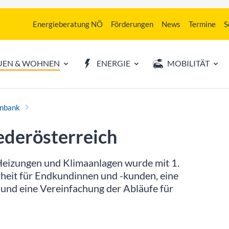
Energieberatung NÖ
Förderungen
News
Termine
S
UEN & WOHNEN
ENERGIE
MOBILITÄT
enbank
derösterreich
Heizungen und Klimaanlagen wurde mit 1.
erheit für Endkundinnen und -kunden, eine
und eine Vereinfachung der Abläufe für