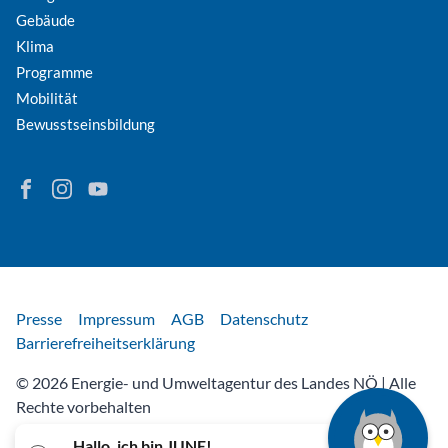
Gebäude
Klima
Programme
Mobilität
Bewusstseinsbildung
Finden Sie Energie in Niederösterreich auf Facebook
Folgen Sie Energie in Niederösterreich auf Instagram
Besuchen Sie den YouTube-Kanal der eNu
Rechtliches
Presse
Impressum
AGB
Datenschutz
Barrierefreiheitserklärung
© 2026 Energie- und Umweltagentur des Landes NÖ | Alle
Rechte vorbehalten
Hallo, ich bin JUNE!