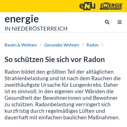
Zum Inhalt
Zum Hauptmenü
Energie- und Umweltagen
Energieberatu
zur Startseite von
energie
IN NIEDERÖSTERREICH
Bauen & Wohnen
Gesundes Wohnen
Radon
So schützen Sie sich vor Radon
Radon bildet den größten Teil der alltäglichen
Strahlenbelastung und ist nach dem Rauchen die
zweithäufigste Ursache für Lungenkrebs. Daher
ist es sinnvoll, in den eigenen vier Wänden die
Gesundheit der Bewohnerinnen und Bewohner
zu schützen. Radonbelastung verringert sich
kurzfristig durch regelmäßiges Lüften und
dauerhaft mit einfachen baulichen Maßnahmen.