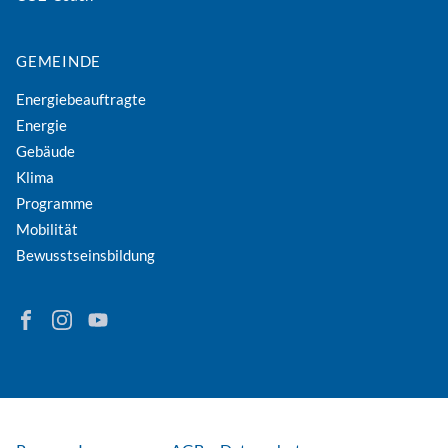
GEMEINDE
Energiebeauftragte
Energie
Gebäude
Klima
Programme
Mobilität
Bewusstseinsbildung
Finden Sie Energie in Niederösterreich auf Facebook
Folgen Sie Energie in Niederösterreich auf Instagram
Besuchen Sie den YouTube-Kanal der eNu