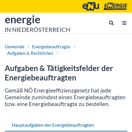
Zum Inhalt
Zum Hauptmenü
Energie- und Umweltagen
Energieberatu
zur Startseite von
energie
IN NIEDERÖSTERREICH
Gemeinde
Energiebeauftragte
Aufgaben & Rechtliches
Aufgaben & Tätigkeitsfelder der
Energie­beauftragten
Gemäß NÖ Energieeffizienzgesetz hat jede
Gemeinde zumindest einen Energiebeauftragten
bzw. eine Energiebeauftragte zu bestellen.
Hauptaufgaben der Energie­beauftragten