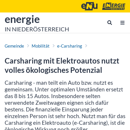
Zum Inhalt
Zum Hauptmenü
Energie- und Umweltagen
Energieberatu
zur Startseite von
energie
IN NIEDERÖSTERREICH
Gemeinde
Mobilität
e-Carsharing
Carsharing mit Elektroautos nutzt
volles ökologisches Potenzial
Carsharing - man teilt ein Auto bzw. nutzt es
gemeinsam. Unter optimalen Umständen ersetzt
das 8 bis 15 Autos. Insbesondere selten
verwendete Zweitwagen eignen sich dafür
bestens. Die finanzielle Einsparung jeder
einzelnen Person ist sehr hoch. Nutzt man für das
Carsharing ein Elektroauto (e-Carsharing), ist die
ökologische Wirkung noch größer.