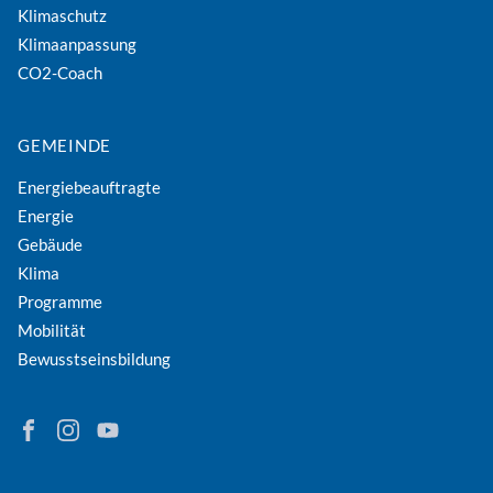
Klimaschutz
Klimaanpassung
CO2-Coach
GEMEINDE
Energiebeauftragte
Energie
Gebäude
Klima
Programme
Mobilität
Bewusstseinsbildung
Finden Sie Energie in Niederösterreich auf Facebook
Folgen Sie Energie in Niederösterreich auf Instagram
Besuchen Sie den YouTube-Kanal der eNu