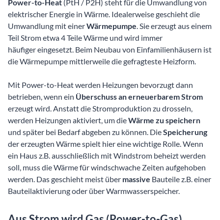
Power-to-Heat
(PtH / P2H) steht für die Umwandlung von
elektrischer Energie in Wärme. Idealerweise geschieht die
Umwandlung mit einer
Wärmepumpe
. Sie erzeugt aus einem
Teil Strom etwa 4 Teile Wärme und wird immer
häufiger eingesetzt. Beim Neubau von Einfamilienhäusern ist
die Wärmepumpe mittlerweile die gefragteste Heizform.
Mit Power-to-Heat werden Heizungen bevorzugt dann
betrieben, wenn ein
Überschuss an erneuerbarem Strom
erzeugt wird. Anstatt die Stromproduktion zu drosseln,
werden Heizungen aktiviert, um die
Wärme zu speichern
und später bei Bedarf abgeben zu können. Die
Speicherung
der erzeugten Wärme spielt hier eine wichtige Rolle. Wenn
ein Haus z.B. ausschließlich mit Windstrom beheizt werden
soll, muss die Wärme für windschwache Zeiten aufgehoben
werden. Das geschieht meist über
massive
Bauteile z.B. einer
Bauteilaktivierung oder über Warmwasserspeicher.
Aus Strom wird Gas (Power-to-Gas)