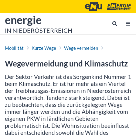
Zum Inhalt
Zum Hauptmenü
Energie- und Umweltagen
Energieberatu
zur Startseite von
energie
IN NIEDERÖSTERREICH
Mobilität
Kurze Wege
Wege vermeiden
Wegevermeidung und Klimaschutz
Der Sektor Verkehr ist das Sorgenkind Nummer 1
beim Klimaschutz. Er ist für mehr als ein Viertel
der Treibhausgas-Emissionen in Niederösterreich
verantwortlich, Tendenz stark steigend. Dabei ist
zu beobachten, dass die zurückgelegten Wege
immer länger werden und die Abhängigkeit vom
eigenen PKW in ländlichen Gebieten
problematisch ist. Die Wohnsituation beeinflusst
dabei entscheidend sowohl die Wahl des