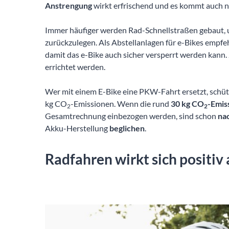
Anstrengung
wirkt erfrischend und es kommt auch n
Immer häufiger werden Rad-Schnellstraßen gebaut, um
zurückzulegen. Als Abstellanlagen für e-Bikes empfe
damit das e-Bike auch sicher versperrt werden kann.
errichtet werden.
Wer mit einem E-Bike eine PKW-Fahrt ersetzt, schü
kg CO
-Emissionen. Wenn die rund
30 kg CO
-Emis
2
2
Gesamtrechnung einbezogen werden, sind schon
na
Akku-Herstellung
beglichen
.
Radfahren wirkt sich positiv