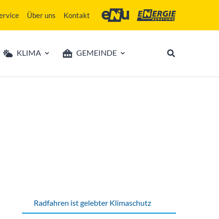
ervice
Über uns
Kontakt
Energie- und Umweltagentur des Lan
Energieberatung Niederö
KLIMA
GEMEINDE
Radfahren ist gelebter Klimaschutz