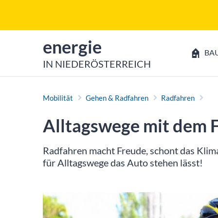
Zum Inhalt
Zum Hauptmenü
zur Startseite von
energie
BA
IN NIEDERÖSTERREICH
Mobilität
Gehen & Radfahren
Radfahren
Alltagswege mit dem 
Radfahren macht Freude, schont das Klim
für Alltagswege das Auto stehen lässt!