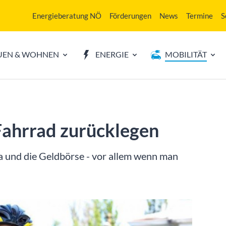
Energieberatung NÖ
Förderungen
News
Termine
S
UEN & WOHNEN
ENERGIE
MOBILITÄT
Fahrrad zurücklegen
a und die Geldbörse - vor allem wenn man