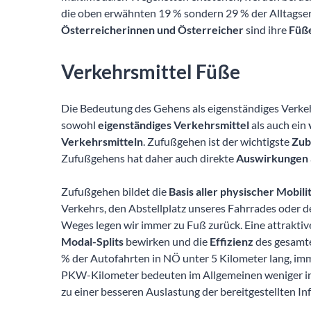
die oben erwähnten 19 % sondern 29 % der Alltagser
Österreicherinnen und Österreicher
sind ihre
Füß
Verkehrsmittel Füße
Die Bedeutung des Gehens als eigenständiges Verkeh
sowohl
eigenständiges
Verkehrsmittel
als auch ein
Verkehrsmitteln
. Zufußgehen ist der wichtigste
Zub
Zufußgehens hat daher auch direkte
Auswirkungen
Zufußgehen bildet die
Basis aller physischer Mobili
Verkehrs, den Abstellplatz unseres Fahrrades oder de
Weges legen wir immer zu Fuß zurück. Eine attrakti
Modal-Splits
bewirken und die
Effizienz
des gesamte
% der Autofahrten in NÖ unter 5 Kilometer lang, imm
PKW-Kilometer bedeuten im Allgemeinen weniger int
zu einer besseren Auslastung der bereitgestellten Inf