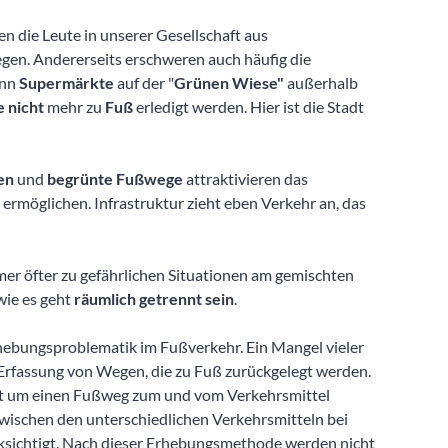
n die Leute in unserer Gesellschaft aus
gen. Andererseits erschweren auch häufig die
nn
Supermärkte
auf der "
Grünen Wiese"
außerhalb
e nicht
mehr zu
Fuß
erledigt werden. Hier ist die Stadt
en
und
begrünte Fußwege
attraktivieren das
ermöglichen. Infrastruktur zieht eben Verkehr an, das
mer öfter zu gefährlichen Situationen am gemischten
wie es geht
räumlich getrennt sein
.
hebungsproblematik im Fußverkehr. Ein Mangel vieler
rfassung von Wegen, die zu Fuß zurückgelegt werden.
t um einen Fußweg zum und vom Verkehrsmittel
wischen den unterschiedlichen Verkehrsmitteln bei
sichtigt. Nach dieser Erhebungsmethode werden nicht