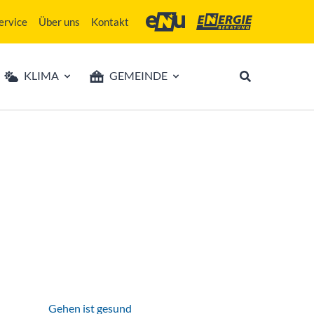
ervice
Über uns
Kontakt
Energie- und Umweltagentur des Lan
Energieberatung Niederö
KLIMA
GEMEINDE
Gehen ist gesund