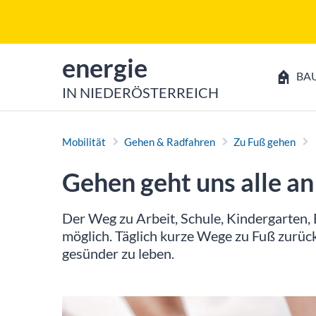
Zum Inhalt
Zum Hauptmenü
zur Startseite von
energie
BA
IN NIEDERÖSTERREICH
Mobilität
Gehen & Radfahren
Zu Fuß gehen
Gehen geht uns alle an
Der Weg zu Arbeit, Schule, Kindergarten, B
möglich. Täglich kurze Wege zu Fuß zurück
gesünder zu leben.