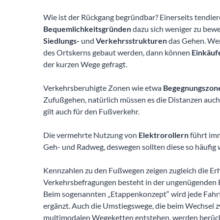
Wie ist der Rückgang begründbar? Einerseits tendiere
Bequemlichkeitsgründen
dazu sich weniger zu bewe
Siedlungs-
und
Verkehrsstrukturen
das Gehen. We
des Ortskerns gebaut werden, dann können
Einkäuf
der kurzen Wege gefragt.
Verkehrsberuhigte Zonen wie etwa
Begegnungszon
Zufußgehen, natürlich müssen es die Distanzen auch 
gilt auch für den Fußverkehr.
Die vermehrte Nutzung von
Elektrorollern
führt im
Geh- und Radweg, deswegen sollten diese so häufig 
Kennzahlen zu den Fußwegen zeigen zugleich die Er
Verkehrsbefragungen besteht in der ungenügenden E
Beim sogenannten „Etappenkonzept“ wird jede Fahr
ergänzt. Auch die Umstiegswege, die beim Wechsel z
multimodalen Wegeketten entstehen, werden berück