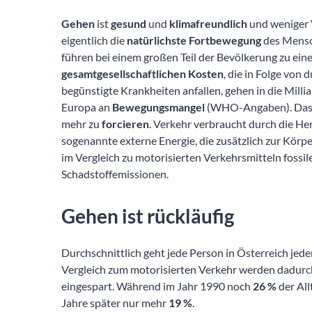
Gehen
ist
gesund
und
klimafreundlich
und weniger 
eigentlich die
natürlichste
Fortbewegung
des Mensch
führen bei einem großen Teil der Bevölkerung zu ei
gesamtgesellschaftlichen Kosten
, die in Folge vo
begünstigte Krankheiten anfallen, gehen in die Mill
Europa an
Bewegungsmangel
(WHO-Angaben). Das si
mehr zu
forcieren
. Verkehr verbraucht durch die He
sogenannte externe Energie, die zusätzlich zur Kör
im Vergleich zu motorisierten Verkehrsmitteln fossil
Schadstoffemissionen.
Gehen ist rückläufig
Durchschnittlich geht jede Person in Österreich jede
Vergleich zum motorisierten Verkehr werden dadurc
eingespart. Während im Jahr 1990 noch
26 %
der All
Jahre später nur mehr
19 %
.