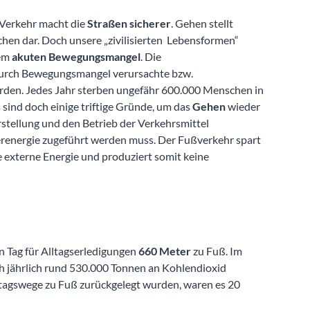
Verkehr macht die
Straßen sicherer
. Gehen stellt
en dar. Doch unsere „zivilisierten Lebensformen“
nem
akuten Bewegungsmangel
. Die
n durch Bewegungsmangel verursachte bzw.
iarden. Jedes Jahr sterben ungefähr 600.000 Menschen in
nd doch einige triftige Gründe, um das
Gehen
wieder
rstellung und den Betrieb der Verkehrsmittel
perenergie zugeführt werden muss. Der Fußverkehr spart
e externe Energie und produziert somit keine
n Tag für Alltagserledigungen
660 Meter
zu Fuß. Im
h jährlich rund 530.000 Tonnen an Kohlendioxid
tagswege zu Fuß zurückgelegt wurden, waren es 20