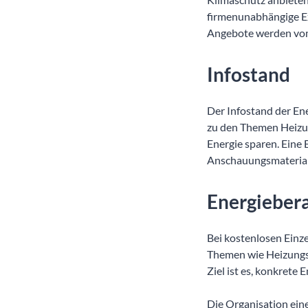
firmenunabhängige Ex
Angebote werden vom
Infostand
Der Infostand der En
zu den Themen Heizun
Energie sparen. Eine 
Anschauungsmaterial
Energieber
Bei kostenlosen Einz
Themen wie Heizungs
Ziel ist es, konkret
Die Organisation eine