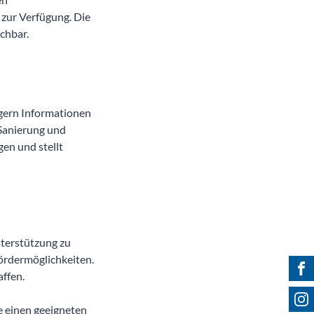
 zur Verfügung. Die
chbar.
rgern Informationen
 Sanierung und
gen und stellt
nterstützung zu
ördermöglichkeiten.
Fin
affen.
Fol
e einen geeigneten