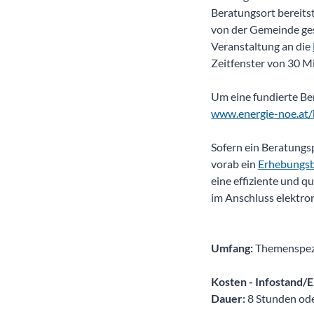
Beratungsort bereits
von der Gemeinde ges
Veranstaltung an die
Zeitfenster von 30 M
Um eine fundierte Be
www.energie-noe.at
Sofern ein Beratungsp
vorab ein
Erhebungs
eine effiziente und q
im Anschluss elektron
Umfang:
Themenspezi
Kosten - Infostand/
Dauer:
8 Stunden od