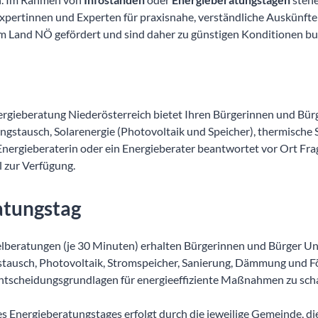
pertinnen und Experten für praxisnahe, verständliche Auskünfte
 Land NÖ gefördert und sind daher zu günstigen Konditionen bu
ergieberatung Niederösterreich bietet Ihren Bürgerinnen und Bü
gstausch, Solarenergie (Photovoltaik und Speicher), thermische
Energieberaterin oder ein Energieberater beantwortet vor Ort Fra
 zur Verfügung.
atungstag
elberatungen (je 30 Minuten) erhalten Bürgerinnen und Bürger U
tausch, Photovoltaik, Stromspeicher, Sanierung, Dämmung und F
e Entscheidungsgrundlagen für energieeffiziente Maßnahmen zu sch
s Energieberatungstages erfolgt durch die jeweilige Gemeinde, di