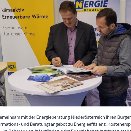
meinsam mit der Energieberatung Niederösterreich ihren Bürge
ormations- und Beratungsangebot zu Energieeffizienz, Kostenersp
n. Im Rahmen von
Infoständen
oder
Energieberatungstagen
steh