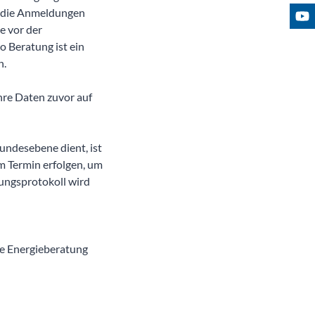
Bes
n die Anmeldungen
ge vor der
ro Beratung ist ein
n.
hre Daten zuvor auf
Bundesebene dient, ist
m Termin erfolgen, um
tungsprotokoll wird
ge Energieberatung