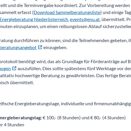
tellt und die Terminvergabe koordiniert. Zur Vorbereitung werde
ammelt erfasst (
Download Sammelberatungsliste
) und einige Ta
Energieberatung Niederösterreich
,
events@enu.at
, übermittelt. P
inuten einzuplanen, um einen reibungslosen Ablauf sicherzustelle
ratung durchführen zu können, sind die Teilnehmenden gebeten, i
/beratungsangebot
einzugeben.
rotokoll benötigt wird, das als Grundlage für Förderanträge auf 
bogen
auszufüllen. Dies sollte spätestens fünf Werktage vor de
ualitativ hochwertige Beratung zu gewährleisten. Das fertige Bera
isch übermittelt.
fische Energieberatungstage, individuelle und firmenunabhängi
Energieberatungstag:
€ 100,- (8 Stunden) und € 80,- (4 Stunden)
er 4 Stunden