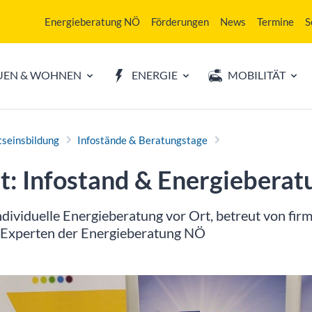
Energieberatung NÖ
Förderungen
News
Termine
S
UEN & WOHNEN
ENERGIE
MOBILITÄT
seinsbildung
Infostände & Beratungstage
t: Infostand & Energie­berat
ndividuelle Energieberatung vor Ort, betreut von f
 Experten der Energieberatung NÖ