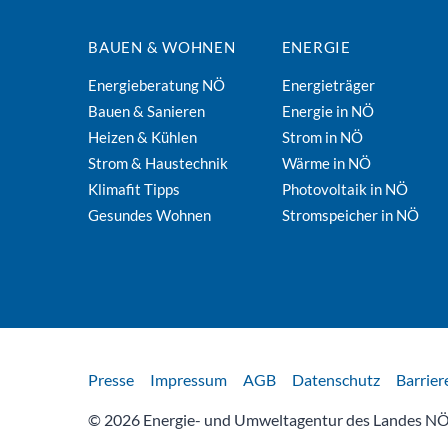
BAUEN & WOHNEN
ENERGIE
Energieberatung NÖ
Energieträger
Bauen & Sanieren
Energie in NÖ
Heizen & Kühlen
Strom in NÖ
Strom & Haustechnik
Wärme in NÖ
Klimafit Tipps
Photovoltaik in NÖ
Gesundes Wohnen
Stromspeicher in NÖ
Rechtliches
Presse
Impressum
AGB
Datenschutz
Barrier
© 2026 Energie- und Umweltagentur des Landes NÖ 