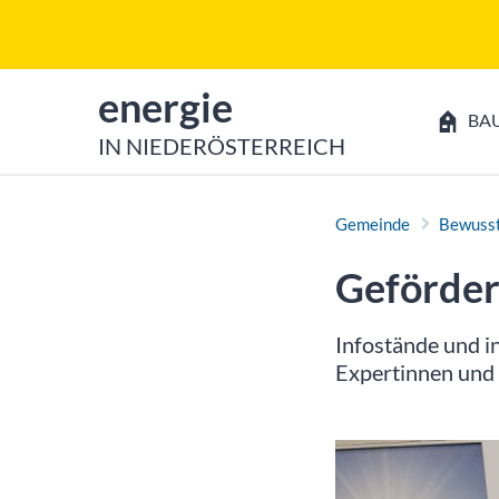
Zum Inhalt
Zum Hauptmenü
zur Startseite von
energie
BA
IN NIEDERÖSTERREICH
Gemeinde
Bewusst
Geförder
Infostände und i
Expertinnen und