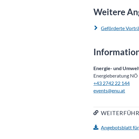
Weitere An
Geförderte Vortr
Informatio
Energie- und Umwel
Energieberatung NÖ
+43 2742 22 144
events@enu.at
WEITERFÜHR
Angebotsblatt fü