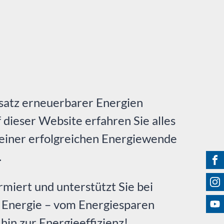
nsatz erneuerbarer Energien
 dieser Website erfahren Sie alles
 einer erfolgreichen Energiewende
.
Fin
Fol
miert und unterstützt Sie bei
Bes
 Energie – vom Energiesparen
in zur Energieeffizienz!