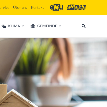
ervice
Über uns
Kontakt
Energie- und Umweltagentur des Lan
Energieberatung Niederö
KLIMA
GEMEINDE