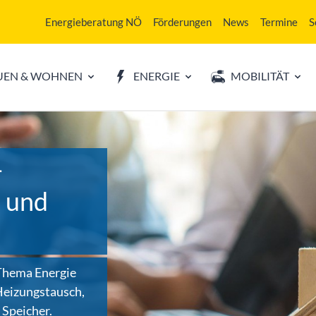
Energieberatung NÖ
Förderungen
News
Termine
S
UEN & WOHNEN
ENERGIE
MOBILITÄT
–
h und
 Thema Energie
 Heizungstausch,
Speicher.