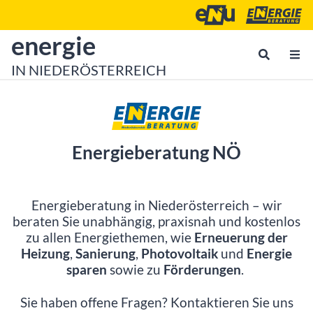
Zum Inhalt
Zum Hauptmenü
Energie- und Umweltagen
Energieberatu
zur Startseite von
energie
IN NIEDERÖSTERREICH
Energieberatung NÖ
Energieberatung in Niederösterreich – wir
beraten Sie unabhängig, praxisnah und kostenlos
zu allen Energiethemen, wie
Erneuerung der
Heizung
,
Sanierung
,
Photovoltaik
und
Energie
sparen
sowie zu
Förderungen
.
Sie haben offene Fragen? Kontaktieren Sie uns