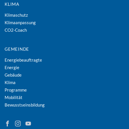
KLIMA
Klimaschutz
Klimaanpassung
CO2-Coach
GEMEINDE
Energiebeauftragte
Energie
Gebäude
Klima
Programme
Mobilität
Bewusstseinsbildung
Finden Sie Energie in Niederösterreich auf Facebook
Folgen Sie Energie in Niederösterreich auf Instagram
Besuchen Sie den YouTube-Kanal der eNu