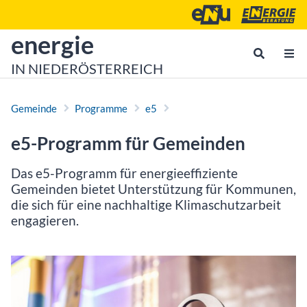
Zum Inhalt
Zum Hauptmenü
Energie- und Umweltagen
Energieberatu
zur Startseite von
energie
IN NIEDERÖSTERREICH
Gemeinde
Programme
e5
e5-Programm für Gemeinden
Das e5-Programm für energieeffiziente
Gemeinden bietet Unterstützung für Kommunen,
die sich für eine nachhaltige Klimaschutzarbeit
engagieren.