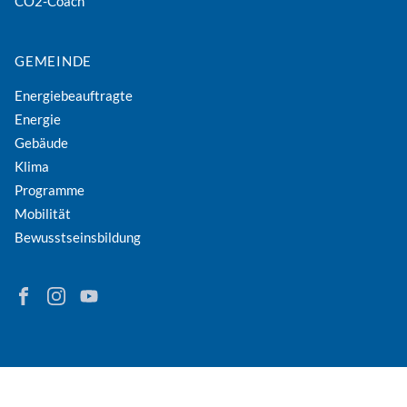
CO2-Coach
GEMEINDE
Energiebeauftragte
Energie
Gebäude
Klima
Programme
Mobilität
Bewusstseinsbildung
Finden Sie Energie in Niederösterreich auf Facebook
Folgen Sie Energie in Niederösterreich auf Instagram
Besuchen Sie den YouTube-Kanal der eNu