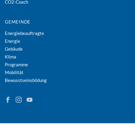
CO2-Coach
GEMEINDE
Energiebeauftragte
Energie
Gebäude
Klima
Programme
Mobilität
Bewusstseinsbildung
Finden Sie Energie in Niederösterreich auf Facebook
Folgen Sie Energie in Niederösterreich auf Instagram
Besuchen Sie den YouTube-Kanal der eNu