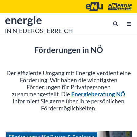
Zum Inhalt
Zum Hauptmenü
Energie- und Umweltagen
Energieberatu
zur Startseite von
energie
IN NIEDERÖSTERREICH
Förderungen in NÖ
Der effiziente Umgang mit Energie verdient eine
Förderung. Wir haben die wichtigsten
Förderungen für Privatpersonen
zusammengestellt. Die
Energieberatung NÖ
informiert Sie gerne über Ihre persönlichen
Fördermöglichkeiten.
Förderungen für Bauen & Sanieren