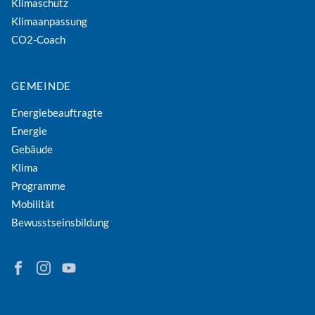
Klimaschutz
Klimaanpassung
CO2-Coach
GEMEINDE
Energiebeauftragte
Energie
Gebäude
Klima
Programme
Mobilität
Bewusstseinsbildung
Finden Sie Energie in Niederösterreich auf Facebook
Folgen Sie Energie in Niederösterreich auf Instagram
Besuchen Sie den YouTube-Kanal der eNu