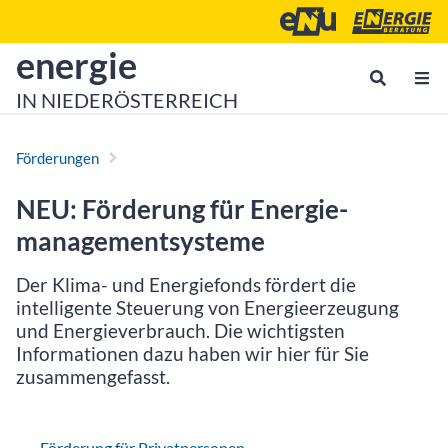
Zum Inhalt
Zum Hauptmenü
Energie- und Umweltagen
Energieberatu
zur Startseite von
energie
IN NIEDERÖSTERREICH
Förderungen
NEU: Förderung für Energie­
management­systeme
Der Klima- und Energiefonds fördert die
intelligente Steuerung von Energie­erzeugung
und Energie­verbrauch. Die wichtigsten
Informationen dazu haben wir hier für Sie
zusammengefasst.
Förderung für Privatpersonen