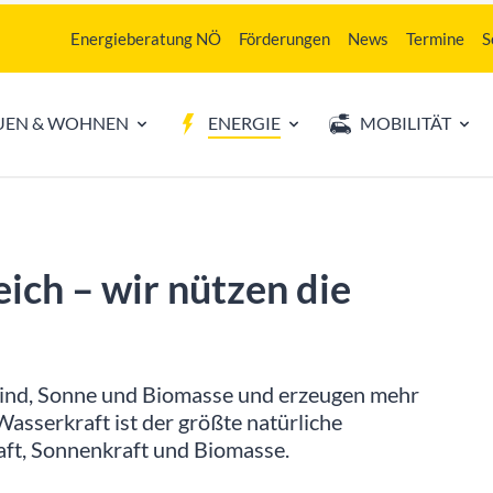
Energieberatung NÖ
Förderungen
News
Termine
S
UEN & WOHNEN
ENERGIE
MOBILITÄT
ich – wir nützen die
Wind, Sonne und Biomasse und erzeugen mehr
asserkraft ist der größte natürliche
aft, Sonnenkraft und Biomasse.