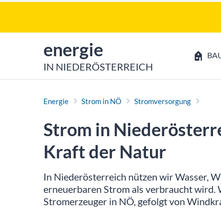
Zum Inhalt
Zum Hauptmenü
zur Startseite von
energie
BA
IN NIEDERÖSTERREICH
Energie
Strom in NÖ
Stromversorgung
Strom in Niederösterre
Kraft der Natur
In Niederösterreich nützen wir Wasser, 
erneuerbaren Strom als verbraucht wird. W
Stromerzeuger in NÖ, gefolgt von Windkr