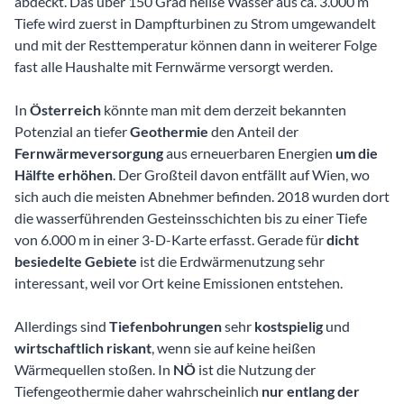
abdeckt. Das über 150 Grad heiße Wasser aus ca. 3.000 m
Tiefe wird zuerst in Dampfturbinen zu Strom umgewandelt
und mit der Resttemperatur können dann in weiterer Folge
fast alle Haushalte mit Fernwärme versorgt werden.
In
Österreich
könnte man mit dem derzeit bekannten
Potenzial an tiefer
Geothermie
den Anteil der
Fernwärmeversorgung
aus erneuerbaren Energien
um die
Hälfte erhöhen
. Der Großteil davon entfällt auf Wien, wo
sich auch die meisten Abnehmer befinden. 2018 wurden dort
die wasserführenden Gesteinsschichten bis zu einer Tiefe
von 6.000 m in einer 3-D-Karte erfasst. Gerade für
dicht
besiedelte Gebiete
ist die Erdwärmenutzung sehr
interessant, weil vor Ort keine Emissionen entstehen.
Allerdings sind
Tiefenbohrungen
sehr
kostspielig
und
wirtschaftlich riskant
, wenn sie auf keine heißen
Wärmequellen stoßen. In
NÖ
ist die Nutzung der
Tiefengeothermie daher wahrscheinlich
nur entlang der