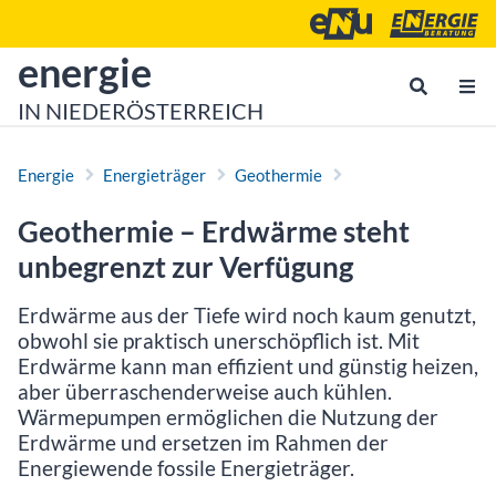
Zum Inhalt
Zum Hauptmenü
Energie- und Umweltagen
Energieberatu
zur Startseite von
energie
IN NIEDERÖSTERREICH
Energie
Energieträger
Geothermie
Geothermie – Erdwärme steht
unbegrenzt zur Verfügung
Erdwärme aus der Tiefe wird noch kaum genutzt,
obwohl sie praktisch unerschöpflich ist. Mit
Erdwärme kann man effizient und günstig heizen,
aber überraschenderweise auch kühlen.
Wärmepumpen ermöglichen die Nutzung der
Erdwärme und ersetzen im Rahmen der
Energiewende fossile Energieträger.