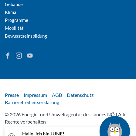
Gebäude
Klima
Programme
Mobilität
Bewusstseinsbildung
Finden Sie Energie in Niederösterreich auf Facebook
Folgen Sie Energie in Niederösterreich auf Instagram
Besuchen Sie den YouTube-Kanal der eNu
Rechtliches
Presse
Impressum
AGB
Datenschutz
Barrierefreiheitserklärung
© 2026 Energie- und Umweltagentur des Landes NÖ | Alle
Rechte vorbehalten
Hallo, ich bin JUNE!