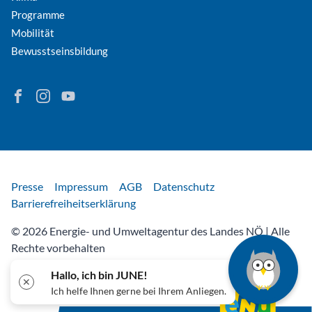
Programme
Mobilität
Bewusstseinsbildung
Finden Sie Energie in Niederösterreich auf Facebook
Folgen Sie Energie in Niederösterreich auf Instagram
Besuchen Sie den YouTube-Kanal der eNu
Rechtliches
Presse
Impressum
AGB
Datenschutz
Barrierefreiheitserklärung
© 2026 Energie- und Umweltagentur des Landes NÖ | Alle
Rechte vorbehalten
Hallo, ich bin JUNE!
✕
Ich helfe Ihnen gerne bei Ihrem Anliegen.