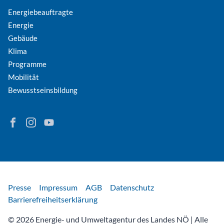
Klima
Programme
Mobilität
Bewusstseinsbildung
Finden Sie Energie in Niederösterreich auf Facebook
Folgen Sie Energie in Niederösterreich auf Instagram
Besuchen Sie den YouTube-Kanal der eNu
Rechtliches
Presse
Impressum
AGB
Datenschutz
Barrierefreiheitserklärung
© 2026 Energie- und Umweltagentur des Landes NÖ | Alle
Rechte vorbehalten