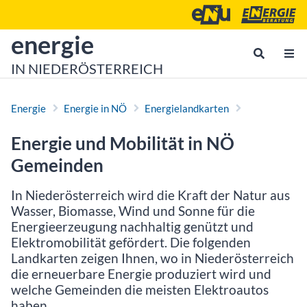
Zum Inhalt
Zum Hauptmenü
Energie- und Umweltagen
Energieberatu
zur Startseite von
energie
IN NIEDERÖSTERREICH
Energie
Energie in NÖ
Energielandkarten
Energie und Mobilität in NÖ
Gemeinden
In Niederösterreich wird die Kraft der Natur aus
Wasser, Biomasse, Wind und Sonne für die
Energieerzeugung nachhaltig genützt und
Elektromobilität gefördert. Die folgenden
Landkarten zeigen Ihnen, wo in Niederösterreich
die erneuerbare Energie produziert wird und
welche Gemeinden die meisten Elektroautos
haben.