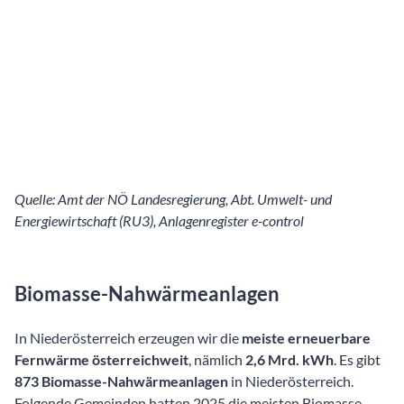
Quelle: Amt der NÖ Landesregierung, Abt. Umwelt- und
Energiewirtschaft (RU3), Anlagenregister e-control
Biomasse-Nahwärmeanlagen
In Niederösterreich erzeugen wir die
meiste erneuerbare
Fernwärme
österreichweit
, nämlich
2,6 Mrd. kWh
. Es gibt
873 Biomasse-Nahwärmeanlagen
in Niederösterreich.
Folgende Gemeinden hatten 2025 die meisten Biomasse-
Nahwärmeanlagen in Niederösterreich: Raabs an der Thaya
(16), St. Pölten (10) und Kilb (10).