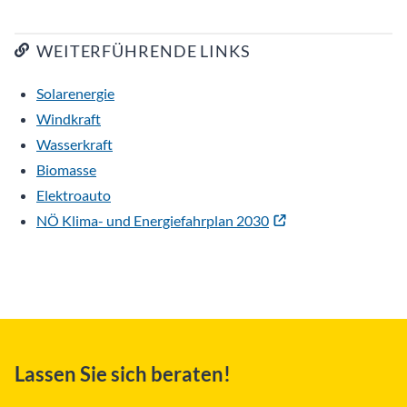
Solarenergie
Windkraft
Wasserkraft
Biomasse
Elektroauto
NÖ Klima- und Energiefahrplan 2030
Lassen Sie sich beraten!
Energieberatung NÖ
+43 2742 22 144
Montag bis Freitag, 9 bis 15 Uhr
energieberatung@enu.at