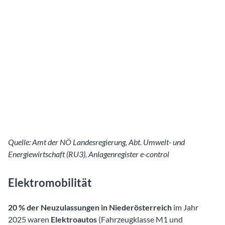
Quelle: Amt der NÖ Landesregierung, Abt. Umwelt- und
Energiewirtschaft (RU3), Anlagenregister e-control
Elektromobilität
20 % der Neuzulassungen in Niederösterreich
im Jahr
2025 waren
Elektroautos
(Fahrzeugklasse M1 und
N1)
.
2018 lag der Wert noch bei 2%. Folgende Gemeinden
hatten 2025 die meisten Elektrofahrzeuge: St. Pölten (2.342),
Tulln an der Donau (1.526), und Wiener Neudorf (1.365).