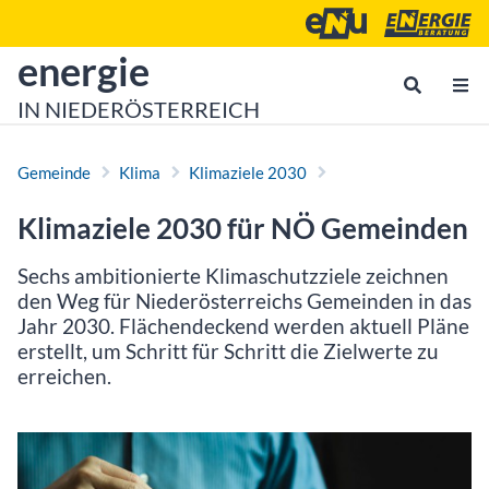
Zum Inhalt
Zum Hauptmenü
Energie- und Umweltagen
Energieberatu
zur Startseite von
energie
IN NIEDERÖSTERREICH
Gemeinde
Klima
Klimaziele 2030
Klimaziele 2030 für NÖ Gemeinden
Sechs ambitionierte Klimaschutzziele zeichnen
den Weg für Niederösterreichs Gemeinden in das
Jahr 2030. Flächendeckend werden aktuell Pläne
erstellt, um Schritt für Schritt die Zielwerte zu
erreichen.