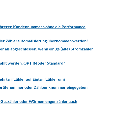
ehreren Kundennummern ohne die Performance
i der Zählerautomatisierung übernommen werden?
er als abgeschlossen, wenn einige (alte) Stromzähler
ählt werden, OPT IN oder Standard?
hrtarifzähler auf Eintarifzähler um?
ne Gerätenummer oder Zählpunknummer eingegeben
r, Gaszähler oder Wärmemengenzähler auch
?