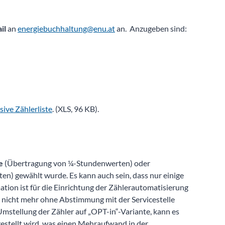
il
an
energiebuchhaltung@enu.at
an. Anzugeben sind:
sive Zählerliste
. (XLS, 96 KB).
te
(Übertragung von ¼-Stundenwerten) oder
n) gewählt wurde. Es kann auch sein, dass nur einige
ation ist für die Einrichtung der Zählerautomatisierung
e nicht mehr ohne Abstimmung mit der Servicestelle
Umstellung der Zähler auf „OPT-in“-Variante, kann es
stellt wird, was einen Mehraufwand in der