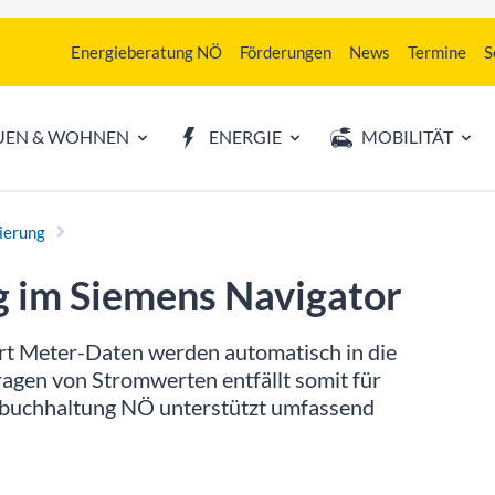
Energieberatung NÖ
Förderungen
News
Termine
S
UEN & WOHNEN
ENERGIE
MOBILITÄT
ierung
g im Siemens Navigator
Meter-Daten werden automatisch in die
agen von Stromwerten entfällt somit für
giebuchhaltung NÖ unterstützt umfassend