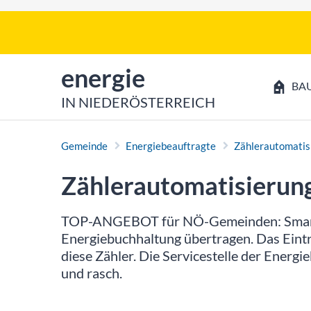
Zum Inhalt
Zum Hauptmenü
zur Startseite von
energie
BA
IN NIEDERÖSTERREICH
Gemeinde
Energiebeauftragte
Zählerautomatis
Zählerautomatisierun
TOP-ANGEBOT für NÖ-Gemeinden: Smart 
Energiebuchhaltung übertragen. Das Eintr
diese Zähler. Die Servicestelle der Ener
und rasch.