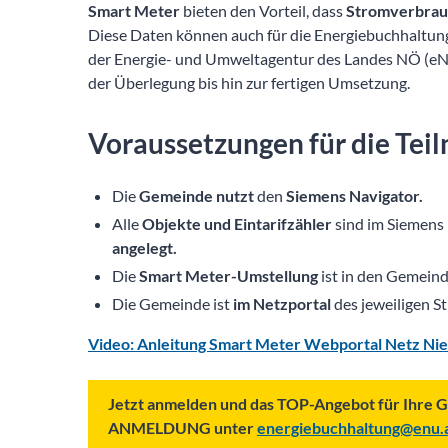
Smart Meter
bieten den Vorteil, dass
Stromverbrau
Diese Daten können auch für die Energiebuchhaltung
der Energie- und Umweltagentur des Landes NÖ (eNu
der Überlegung bis hin zur fertigen Umsetzung.
Voraussetzungen für die Tei
Die
Gemeinde nutzt
den
Siemens Navigator.
Alle
Objekte und Eintarifzähler
sind im Siemens
angelegt.
Die
Smart Meter-Umstellung
ist in den Gemein
Die Gemeinde ist
im Netzportal
des jeweiligen 
Video: Anleitung Smart Meter Webportal Netz Ni
Jetzt anmelden und das TOP-Angebot für Ihre 
ANMELDUNG unter
energiebuchhaltung@enu.