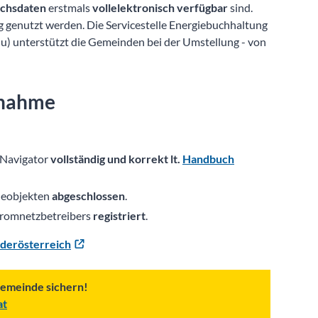
chsdaten
erstmals
vollelektronisch verfügbar
sind.
 genutzt werden. Die Servicestelle Energiebuchhaltung
) unterstützt die Gemeinden bei der Umstellung - von
lnahme
 Navigator
vollständig und korrekt lt.
Handbuch
deobjekten
abgeschlossen
.
Stromnetzbetreibers
registriert
.
ederösterreich
Gemeinde sichern!
at