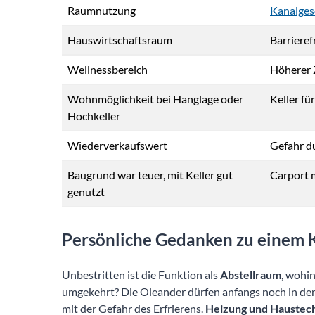
Raumnutzung
Kanalges
Hauswirtschaftsraum
Barrieref
Wellnessbereich
Höherer 
Wohnmöglichkeit bei Hanglage oder
Keller f
Hochkeller
Wiederverkaufswert
Gefahr 
Baugrund war teuer, mit Keller gut
Carport 
genutzt
Persönliche Gedanken zu einem 
Unbestritten ist die Funktion als
Abstellraum
, wohi
umgekehrt? Die Oleander dürfen anfangs noch in den 
mit der Gefahr des Erfrierens.
Heizung und Haustec