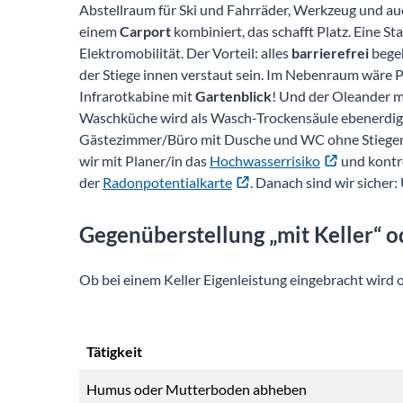
Abstellraum für Ski und Fahrräder, Werkzeug und au
einem
Carport
kombiniert, das schafft Platz. Eine S
Elektromobilität. Der Vorteil: alles
barrierefrei
begeh
der Stiege innen verstaut sein. Im Nebenraum wäre P
Infrarotkabine mit
Gartenblick
! Und der Oleander müs
Waschküche wird als Wasch-Trockensäule ebenerdig 
Gästezimmer/Büro mit Dusche und WC ohne Stiegen
wir mit Planer/in das
Hochwasserrisiko
und kontr
der
Radonpotentialkarte
. Danach sind wir sicher: 
Gegenüberstellung „mit Keller“ od
Ob bei einem Keller Eigenleistung eingebracht wird od
Tätigkeit
Humus oder Mutterboden abheben