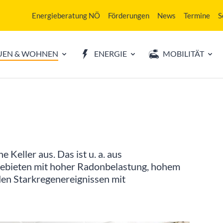
Energieberatung NÖ
Förderungen
News
Termine
S
UEN & WOHNEN
ENERGIE
MOBILITÄT
eller aus. Das ist u. a. aus
Gebieten mit hoher Radonbelastung, hohem
en Starkregenereignissen mit