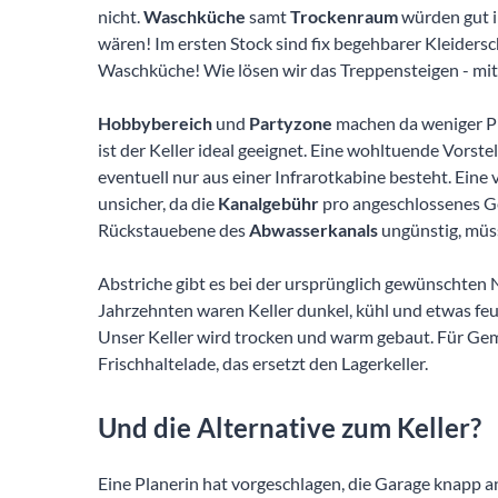
nicht.
Waschküche
samt
Trockenraum
würden gut i
wären! Im ersten Stock sind fix begehbarer Kleider
Waschküche! Wie lösen wir das Treppensteigen - mit
Hobbybereich
und
Partyzone
machen da weniger Pr
ist der Keller ideal geeignet. Eine wohltuende Vorstel
eventuell nur aus einer Infrarotkabine besteht. Eine 
unsicher, da die
Kanalgebühr
pro angeschlossenes G
Rückstauebene des
Abwasserkanals
ungünstig, müs
Abstriche gibt es bei der ursprünglich gewünschten 
Jahrzehnten waren Keller dunkel, kühl und etwas fe
Unser Keller wird trocken und warm gebaut. Für Gem
Frischhaltelade, das ersetzt den Lagerkeller.
Und die Alternative zum Keller?
Eine Planerin hat vorgeschlagen, die Garage knapp a