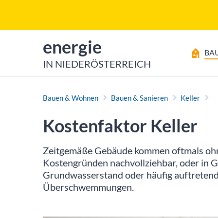
Zum Inhalt
Zum Hauptmenü
zur Startseite von
energie
BA
IN NIEDERÖSTERREICH
Bauen & Wohnen
Bauen & Sanieren
Keller
Kostenfaktor Keller
Zeitgemäße Gebäude kommen oftmals ohne K
Kostengründen nachvollziehbar, oder in 
Grundwasserstand oder häufig auftretend
Überschwemmungen.