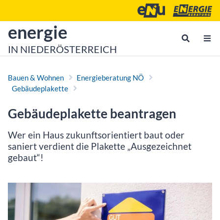
Zum Inhalt
Zum Hauptmenü
Energie- und Umweltagen
Energieberatu
zur Startseite von
energie
IN NIEDERÖSTERREICH
Bauen & Wohnen
Energieberatung NÖ
Gebäudeplakette
Gebäudeplakette beantragen
Wer ein Haus zukunftsorientiert baut oder
saniert verdient die Plakette „Ausgezeichnet
gebaut“!