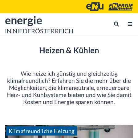
Zum Inhalt
Zum Hauptmenü
Energie- und Umweltagen
Energieberatu
zur Startseite von
energie
IN NIEDERÖSTERREICH
Heizen & Kühlen
Wie heize ich günstig und gleichzeitig
klimafreundlich? Erfahren Sie die mehr über die
Möglichkeiten, die klimaneutrale, erneuerbare
Heiz- und Kühlsysteme bieten und wie Sie damit
Kosten und Energie sparen können.
Klimafreundliche Heizung