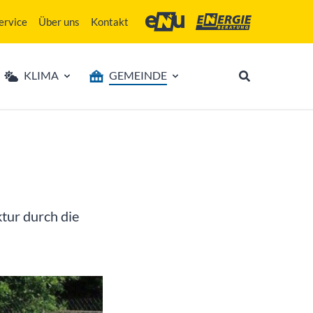
ervice
Über uns
Kontakt
Energie- und Umweltagentur des Lan
Energieberatung Niederö
KLIMA
GEMEINDE
tur durch die