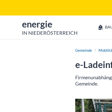
Zum Inhalt
Zum Hauptmenü
zur Startseite von
energie
BA
IN NIEDERÖSTERREICH
Gemeinde
Mobilit
e-Ladein
Firmenunabhängig
Gemeinde.