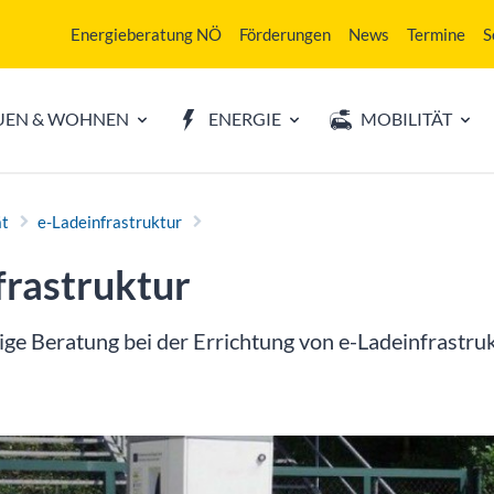
Energieberatung NÖ
Förderungen
News
Termine
S
UEN & WOHNEN
ENERGIE
MOBILITÄT
ät
e-Ladeinfrastruktur
frastruktur
e Beratung bei der Errichtung von e-Ladeinfrastruk