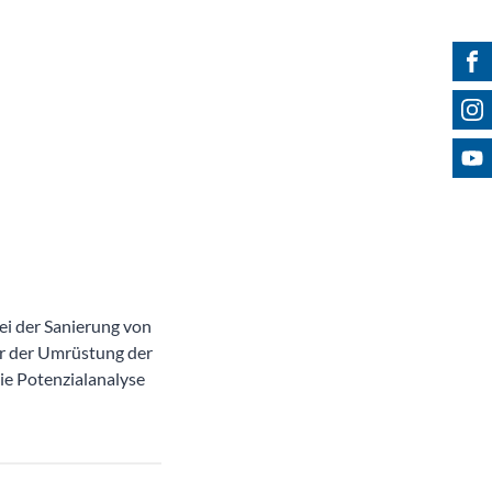
Fin
Fol
Bes
i der Sanierung von
r der Umrüstung der
ie Potenzialanalyse