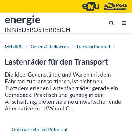
Zum Inhalt
Zum Hauptmenü
Energie- und Umweltagen
Energieberatu
zur Startseite von
energie
IN NIEDERÖSTERREICH
Mobilität
Gehen & Radfahren
Transportfahrrad
Lastenräder für den Transport
Die Idee, Gegenstände und Waren mit dem
Fahrrad zu transportieren, ist nicht neu.
Trotzdem erleben Lastenfahrräder gerade ein
Comeback. Praktisch und günstig in der
Anschaffung, bieten sie eine umweltschonende
Alternative zu LKW und Co.
Güterverkehr mit Potenzial