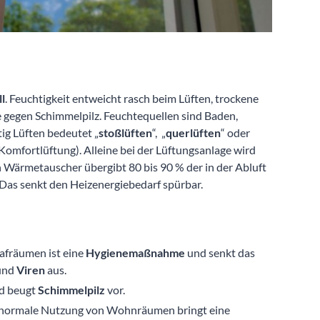
l
. Feuchtigkeit entweicht rasch beim Lüften, trockene
ge gegen Schimmelpilz. Feuchtequellen sind Baden,
g Lüften bedeutet „
stoßlüften
“, „
querlüften
“ oder
omfortlüftung). Alleine bei der Lüftungsanlage wird
n Wärmetauscher übergibt 80 bis 90 % der in der Abluft
 Das senkt den Heizenergiebedarf spürbar.
afräumen ist eine
Hygienemaßnahme
und senkt das
und
Viren
aus.
nd beugt
Schimmelpilz
vor.
ie normale Nutzung von Wohnräumen bringt eine