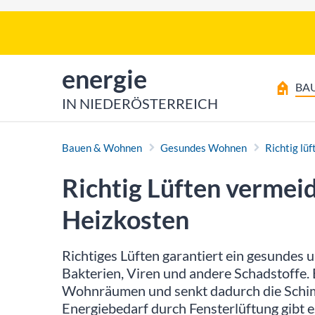
Zum Inhalt
Zum Hauptmenü
zur Startseite von
energie
BA
IN NIEDERÖSTERREICH
Bauen & Wohnen
Gesundes Wohnen
Richtig lüf
Richtig Lüften vermei
Heizkosten
Richtiges Lüften garantiert ein gesundes 
Bakterien, Viren und andere Schadstoffe. 
Wohnräumen und senkt dadurch die Schi
Energiebedarf durch Fensterlüftung gibt