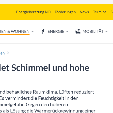
Energieberatung NÖ
Förderungen
News
Termine
S
UEN & WOHNEN
ENERGIE
MOBILITÄT
ten
det Schimmel und hohe
und behagliches Raumklima. Lüften reduziert
Es vermindert die Feuchtigkeit in den
mmelgefahr. Gegen den höheren
 es als Lösung die Wärmerückgewinnung einer