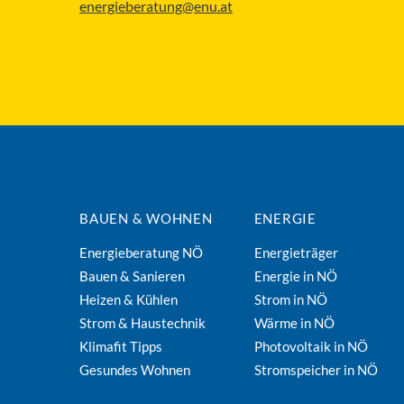
energieberatung@enu.at
BAUEN & WOHNEN
ENERGIE
Energieberatung NÖ
Energieträger
Bauen & Sanieren
Energie in NÖ
Heizen & Kühlen
Strom in NÖ
Strom & Haustechnik
Wärme in NÖ
Klimafit Tipps
Photovoltaik in NÖ
Gesundes Wohnen
Stromspeicher in NÖ