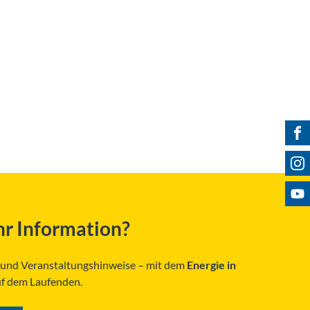
Fin
Fol
Bes
r Information?
s und Veranstaltungshinweise – mit dem
Energie in
uf dem Laufenden.