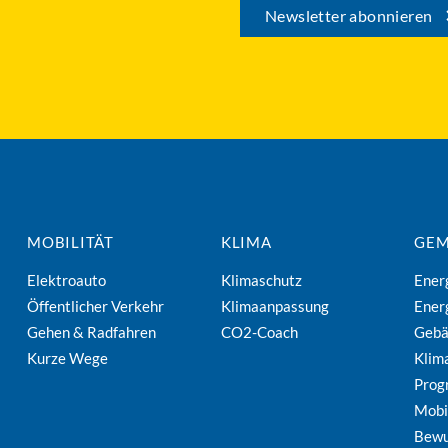
Newsletter abonnieren
MOBILITÄT
KLIMA
GEM
Elektroauto
Klimaschutz
Ener
Öffentlicher Verkehr
Klimaanpassung
Ener
Gehen & Radfahren
CO2-Coach
Geb
Kurze Wege
Klim
Pro
Mobi
Bewu