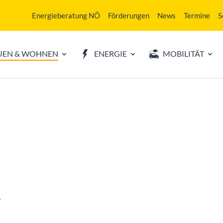
Energieberatung NÖ
Förderungen
News
Termine
S
UEN & WOHNEN
ENERGIE
MOBILITÄT