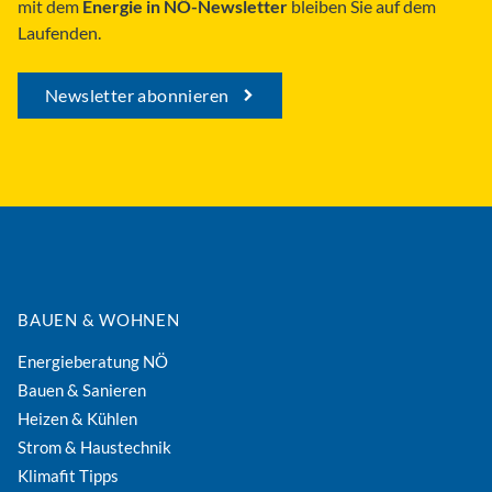
mit dem
Energie in NÖ-Newsletter
bleiben Sie auf dem
Laufenden.
Newsletter abonnieren
BAUEN & WOHNEN
Energieberatung NÖ
Bauen & Sanieren
Heizen & Kühlen
Strom & Haustechnik
Klimafit Tipps