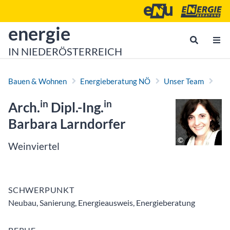
Zum Inhalt
Zum Hauptmenü
Energie- und Umweltagen
Energieberatu
zur Startseite von
energie
IN NIEDERÖSTERREICH
Bauen & Wohnen
Energieberatung NÖ
Unser Team
in
in
Arch.
Dipl.-Ing.
Barbara Larndorfer
Weinviertel
SCHWERPUNKT
Neubau, Sanierung, Energieausweis, Energieberatung