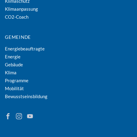
Klimaschutz
Klimaanpassung
CO2-Coach
GEMEINDE
Energiebeauftragte
Energie
Gebäude
Klima
Programme
Mobilität
Bewusstseinsbildung
Finden Sie Energie in Niederösterreich auf Facebook
Folgen Sie Energie in Niederösterreich auf Instagram
Besuchen Sie den YouTube-Kanal der eNu