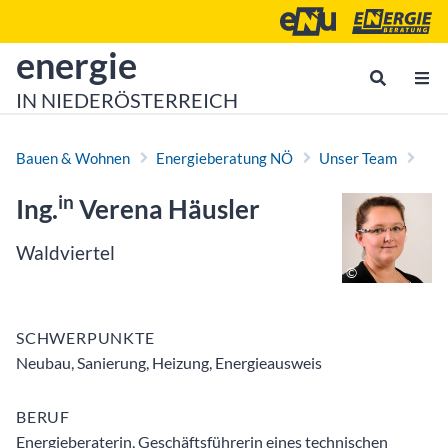
Zum Inhalt
Zum Hauptmenü
Energie- und Umweltagen
Energieberatu
zur Startseite von
energie
IN NIEDERÖSTERREICH
Bauen & Wohnen
Energieberatung NÖ
Unser Team
in
Ing.
Verena Häusler
Waldviertel
SCHWERPUNKTE
Neubau, Sanierung, Heizung, Energieausweis
BERUF
Energieberaterin, Geschäftsführerin eines technischen