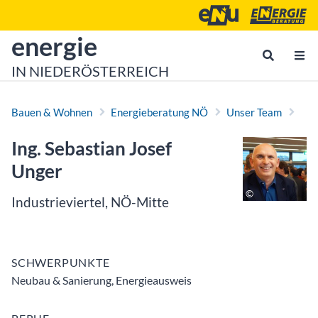
Zum Inhalt
Zum Hauptmenü
Energie- und Umweltagen
Energieberatu
zur Startseite von
energie
IN NIEDERÖSTERREICH
Bauen & Wohnen
Energieberatung NÖ
Unser Team
Ing. Sebastian Josef
Unger
Industrieviertel, NÖ-Mitte
SCHWERPUNKTE
Neubau & Sanierung, Energieausweis