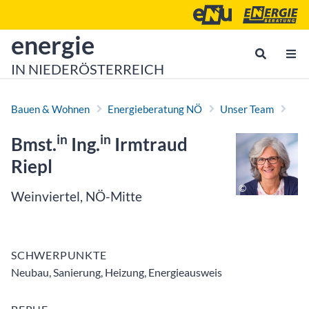
Zum Inhalt
Zum Hauptmenü
Energie- und Umweltagen
Energieberatu
zur Startseite von
energie
IN NIEDERÖSTERREICH
Bauen & Wohnen
Energieberatung NÖ
Unser Team
in
in
Bmst.
Ing.
Irmtraud
Riepl
Weinviertel, NÖ-Mitte
SCHWERPUNKTE
Neubau, Sanierung, Heizung, Energieausweis