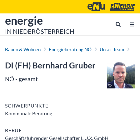
Zum Inhalt
Zum Hauptmenü
Energie- und Umweltagen
Energieberatu
zur Startseite von
energie
IN NIEDERÖSTERREICH
Bauen & Wohnen
Energieberatung NÖ
Unser Team
DI (FH) Bernhard Gruber
NÖ - gesamt
SCHWERPUNKTE
Kommunale Beratung
BERUF
Geschäftsführender Gesellschafter L.U.X. GmbH