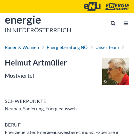
Zum Inhalt
Zum Hauptmenü
Energie- und Umweltagen
Energieberatu
zur Startseite von
energie
IN NIEDERÖSTERREICH
Bauen & Wohnen
Energieberatung NÖ
Unser Team
Helmut Artmüller
Mostviertel
SCHWERPUNKTE
Neubau, Sanierung, Energieausweis
BERUF
Energieberater, Energieausweisberechnung. Expertise in