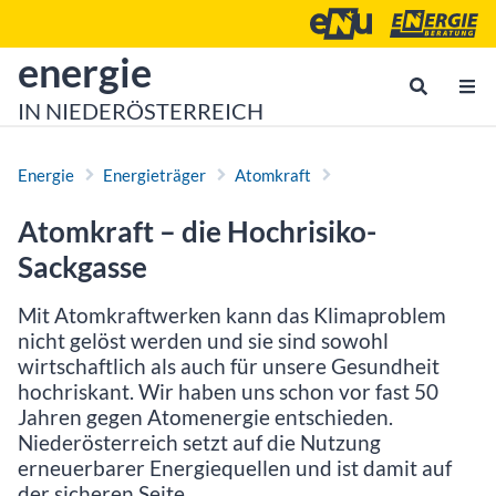
Zum Inhalt
Zum Hauptmenü
Energie- und Umweltagen
Energieberatu
zur Startseite von
energie
IN NIEDERÖSTERREICH
Energie
Energieträger
Atomkraft
Atomkraft – die Hochrisiko-
Sackgasse
Mit Atomkraftwerken kann das Klimaproblem
nicht gelöst werden und sie sind sowohl
wirtschaftlich als auch für unsere Gesundheit
hochriskant. Wir haben uns schon vor fast 50
Jahren gegen Atomenergie entschieden.
Niederösterreich setzt auf die Nutzung
erneuerbarer Energiequellen und ist damit auf
der sicheren Seite.