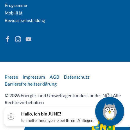
Programme
Mobilität
Bewusstseinsbildung
Finden Sie Energie in Niederösterreich auf Facebook
Folgen Sie Energie in Niederösterreich auf Instagram
Besuchen Sie den YouTube-Kanal der eNu
Rechtliches
Presse
Impressum
AGB
Datenschutz
Barrierefreiheitserklärung
© 2026 Energie- und Umweltagentur des Landes NÖ | Alle
Rechte vorbehalten
Hallo, ich bin JUNE!
✕
Ich helfe Ihnen gerne bei Ihrem Anliegen.