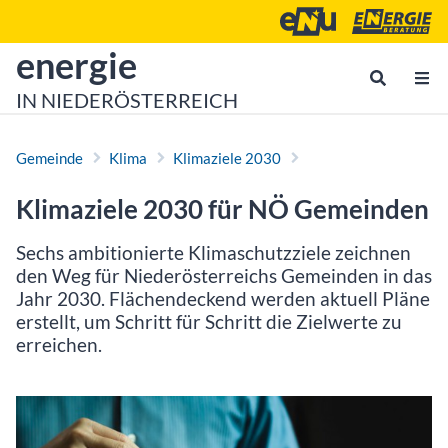
Zum Inhalt
Zum Hauptmenü
Energie- und Umweltagen
Energieberatu
zur Startseite von
energie
IN NIEDERÖSTERREICH
Gemeinde
Klima
Klimaziele 2030
Klimaziele 2030 für NÖ Gemeinden
Sechs ambitionierte Klimaschutzziele zeichnen
den Weg für Niederösterreichs Gemeinden in das
Jahr 2030. Flächendeckend werden aktuell Pläne
erstellt, um Schritt für Schritt die Zielwerte zu
erreichen.