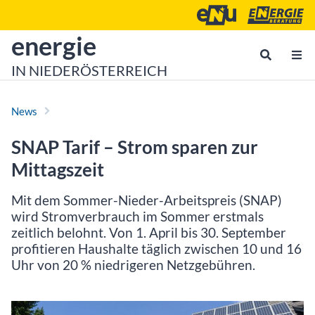
Zum Inhalt
Zum Hauptmenü
Energie- und Umweltagen
Energieberatu
zur Startseite von
energie
IN NIEDERÖSTERREICH
News
SNAP Tarif – Strom sparen zur
Mittagszeit
Mit dem Sommer-Nieder-Arbeitspreis (SNAP)
wird Stromverbrauch im Sommer erstmals
zeitlich belohnt. Von 1. April bis 30. September
profitieren Haushalte täglich zwischen 10 und 16
Uhr von 20 % niedrigeren Netzgebühren.