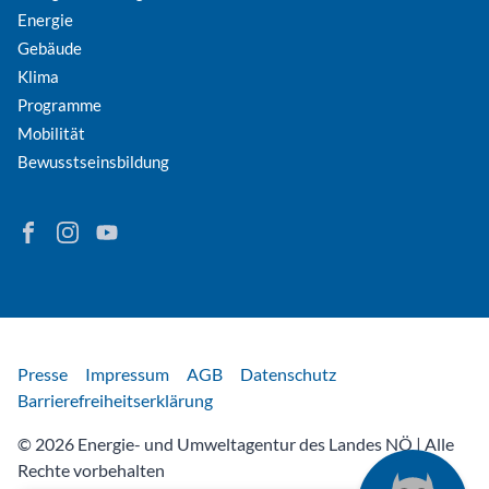
Energie
Gebäude
Klima
Programme
Mobilität
Bewusstseinsbildung
Finden Sie Energie in Niederösterreich auf Facebook
Folgen Sie Energie in Niederösterreich auf Instagram
Besuchen Sie den YouTube-Kanal der eNu
Rechtliches
Presse
Impressum
AGB
Datenschutz
Barrierefreiheitserklärung
© 2026 Energie- und Umweltagentur des Landes NÖ | Alle
Rechte vorbehalten