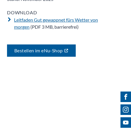
DOWNLOAD
Leitfaden Gut gewappnet fürs Wetter von
morgen
(PDF 3 MB, barrierefrei)
Bestellen im eNu-Shop
Fin
Fol
Bes