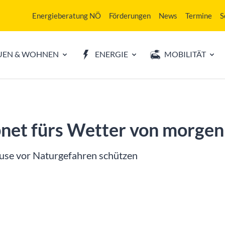
Energieberatung NÖ
Förderungen
News
Termine
S
UEN & WOHNEN
ENERGIE
MOBILITÄT
pnet fürs Wetter von morgen
ause vor Naturgefahren schützen