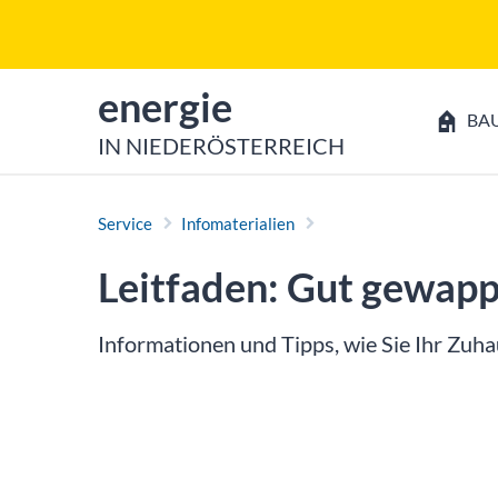
Zum Inhalt
Zum Hauptmenü
zur Startseite von
energie
BA
IN NIEDERÖSTERREICH
Service
Infomaterialien
Leitfaden: Gut gewap
Informationen und Tipps, wie Sie Ihr Zuh