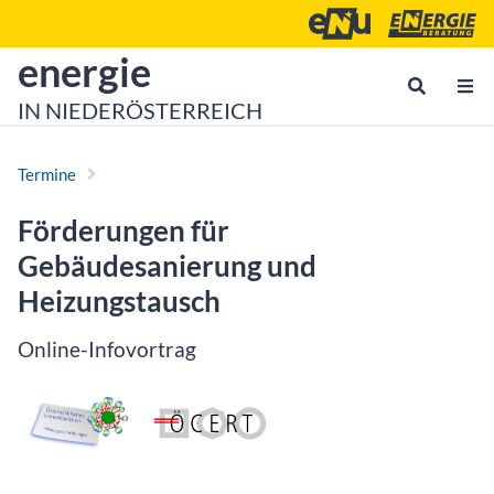
Zum Inhalt
Zum Hauptmenü
Energie- und Umweltagen
Energieberatu
zur Startseite von
energie
IN NIEDERÖSTERREICH
Termine
Förderungen für
Gebäudesanierung und
Heizungstausch
Online-Infovortrag