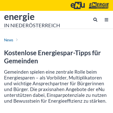
Zum Inhalt
Zum Hauptmenü
Energie- und Umweltagen
Energieberatu
zur Startseite von
energie
IN NIEDERÖSTERREICH
News
Kostenlose Energiespar-­Tipps für
Gemeinden
Gemeinden spielen eine zentrale Rolle beim
Energiesparen – als Vorbilder, Multiplikatoren
und wichtige Ansprechpartner für Bürgerinnen
und Bürger. Die praxisnahen Angebote der eNu
unterstützen dabei, Einsparpotenziale zu nutzen
und Bewusstsein für Energieeffizienz zu stärken.