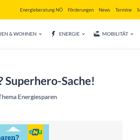
Energieberatung NÖ
Förderungen
News
Termine
S
UEN & WOHNEN
ENERGIE
MOBILITÄT
? Superhero-Sache!
 Thema Energiesparen