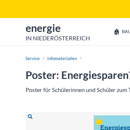
Zum Inhalt
Zum Hauptmenü
zur Startseite von
energie
BA
IN NIEDERÖSTERREICH
Service
Infomaterialien
Poster: Energiesparen
Poster für Schülerinnen und Schüler zum