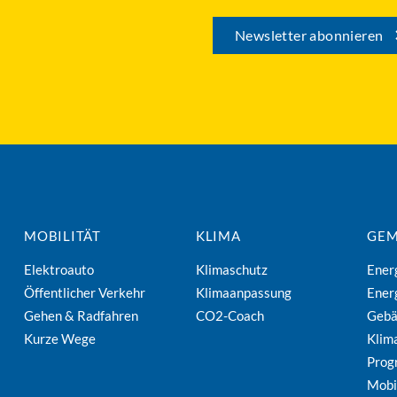
Newsletter abonnieren
MOBILITÄT
KLIMA
GEM
Elektroauto
Klimaschutz
Ener
Öffentlicher Verkehr
Klimaanpassung
Ener
Gehen & Radfahren
CO2-Coach
Geb
Kurze Wege
Klim
Pro
Mobi