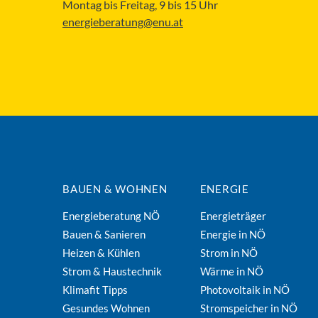
Montag bis Freitag, 9 bis 15 Uhr
energieberatung@enu.at
BAUEN & WOHNEN
ENERGIE
Energieberatung NÖ
Energieträger
Bauen & Sanieren
Energie in NÖ
Heizen & Kühlen
Strom in NÖ
Strom & Haustechnik
Wärme in NÖ
Klimafit Tipps
Photovoltaik in NÖ
Gesundes Wohnen
Stromspeicher in NÖ