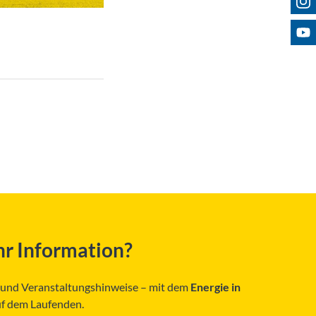
Bes
r Information?
s und Veranstaltungshinweise – mit dem
Energie in
uf dem Laufenden.