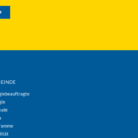
EINDE
giebeauftragte
gie
äude
a
gramme
lität