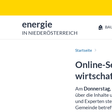
Zum Inhalt
Zum Hauptmenü
zur Startseite von
energie
BA
IN NIEDERÖSTERREICH
Startseite
Online-S
wirtscha
Am
Donnerstag,
über die Inhalte
und Experten stel
Gemeinde betreff