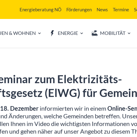
Energieberatung NÖ
Förderungen
News
Termine
S
UEN & WOHNEN
ENERGIE
MOBILITÄT
eminar zum Elektrizitäts­
ftsgesetz (ElWG) für Gemei
 18. Dezember
informierten wir in einem
Online-Se
 und Änderungen, welche Gemeinden betreffen. Unse
len Ihnen im Video die wichtigsten Informationen vor,
en und gehen näher auf unser Angebot zu diesem T