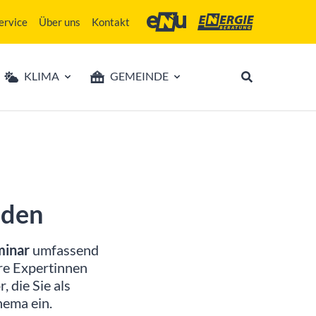
ervice
Über uns
Kontakt
Energie- und Umweltagentur des Lan
Energieberatung Niederö
KLIMA
GEMEINDE
nden
minar
umfassend
re Expertinnen
 die Sie als
hema ein.