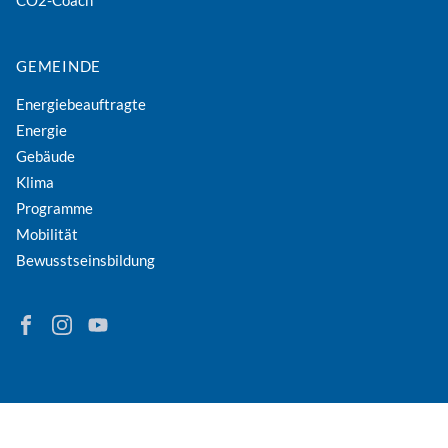
GEMEINDE
Energiebeauftragte
Energie
Gebäude
Klima
Programme
Mobilität
Bewusstseinsbildung
Finden Sie Energie in Niederösterreich auf Facebook
Folgen Sie Energie in Niederösterreich auf Instagram
Besuchen Sie den YouTube-Kanal der eNu