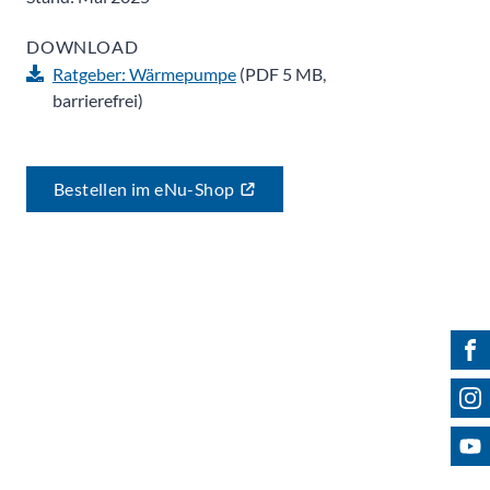
DOWNLOAD
Ratgeber: Wärmepumpe
(PDF 5 MB,
barrierefrei)
Bestellen im eNu-Shop
Fin
Fol
Bes