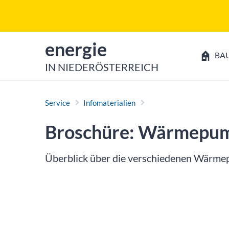
Zum Inhalt
Zum Hauptmenü
zur Startseite von
energie
BA
IN NIEDERÖSTERREICH
Service
Infomaterialien
Broschüre: Wärmepu
Überblick über die verschiedenen Wärme