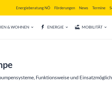
Energieberatung NÖ
Förderungen
News
Termine
S
UEN & WOHNEN
ENERGIE
MOBILITÄT
mpe
pumpensysteme, Funktionsweise und Einsatzmöglich