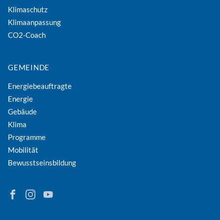
Klimaschutz
Klimaanpassung
CO2-Coach
GEMEINDE
Energiebeauftragte
Energie
Gebäude
Klima
Programme
Mobilität
Bewusstseinsbildung
Finden Sie Energie in Niederösterreich auf Facebook
Folgen Sie Energie in Niederösterreich auf Instagram
Besuchen Sie den YouTube-Kanal der eNu