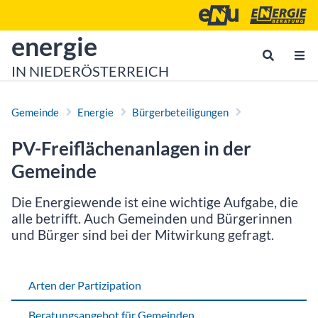
Zum Inhalt
Zum Hauptmenü
Energie- und Umweltagen
Energieberatu
zur Startseite von
energie
IN NIEDERÖSTERREICH
Gemeinde
Energie
Bürgerbeteiligungen
PV-Freiflächenanlagen in der
Gemeinde
Die Energiewende ist eine wichtige Aufgabe, die
alle betrifft. Auch Gemeinden und Bürgerinnen
und Bürger sind bei der Mitwirkung gefragt.
Arten der Partizipation
Beratungsangebot für Gemeinden