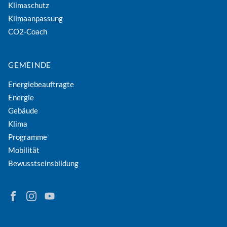
Klimaschutz
Klimaanpassung
CO2-Coach
GEMEINDE
Energiebeauftragte
Energie
Gebäude
Klima
Programme
Mobilität
Bewusstseinsbildung
Finden Sie Energie in Niederösterreich auf Facebook
Folgen Sie Energie in Niederösterreich auf Instagram
Besuchen Sie den YouTube-Kanal der eNu