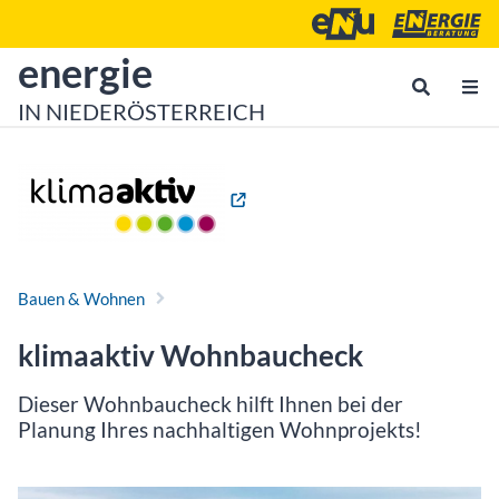
Zum Inhalt
Zum Hauptmenü
Energie- und Umweltagen
Energieberatu
zur Startseite von
energie
IN NIEDERÖSTERREICH
Bauen & Wohnen
klima
aktiv
Wohnbaucheck
Dieser Wohnbaucheck hilft Ihnen bei der
Planung Ihres nachhaltigen Wohnprojekts!