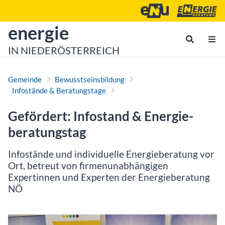
Zum Inhalt
Zum Hauptmenü
Energie- und Umweltagen
Energieberatu
zur Startseite von
energie
IN NIEDERÖSTERREICH
Gemeinde
Bewusstseinsbildung
Infostände & Beratungstage
Gefördert: Infostand & Energie­
beratungstag
Infostände und individuelle Energieberatung vor
Ort, betreut von firmenunabhängigen
Expertinnen und Experten der Energieberatung
NÖ